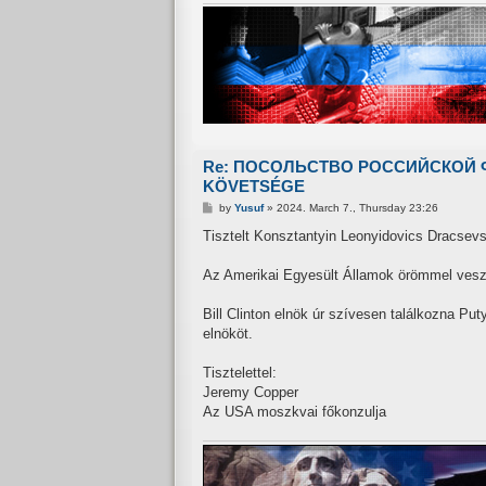
Re: ПОСОЛЬСТВО РОССИЙСКОЙ Ф
KÖVETSÉGE
P
by
Yusuf
»
2024. March 7., Thursday 23:26
o
s
Tisztelt Konsztantyin Leonyidovics Dracsevsz
t
Az Amerikai Egyesült Államok örömmel veszi 
Bill Clinton elnök úr szívesen találkozna Put
elnököt.
Tisztelettel:
Jeremy Copper
Az USA moszkvai főkonzulja