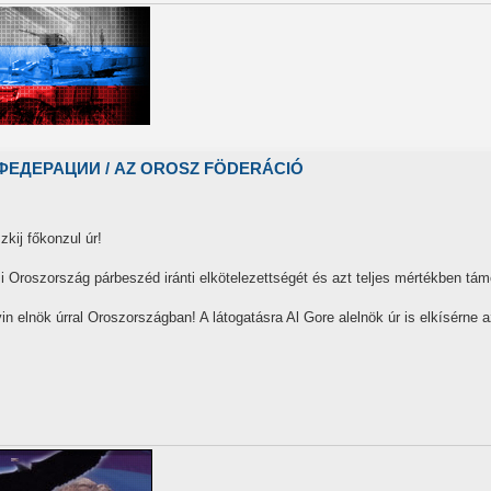
ЕДЕРАЦИИ / AZ OROSZ FÖDERÁCIÓ
kij főkonzul úr!
Oroszország párbeszéd iránti elkötelezettségét és azt teljes mértékben tám
yin elnök úrral Oroszországban! A látogatásra Al Gore alelnök úr is elkísérne a