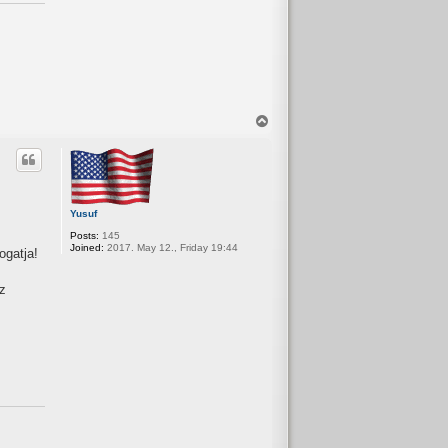
T
o
p
Yusuf
Posts:
145
Joined:
2017. May 12., Friday 19:44
ogatja!
z