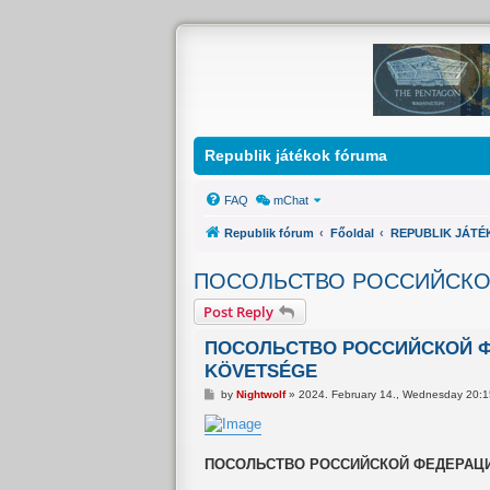
Republik játékok fóruma
FAQ
mChat
Republik fórum
Főoldal
REPUBLIK JÁTÉ
ПОСОЛЬСТВО РОССИЙСКОЙ
Post Reply
ПОСОЛЬСТВО РОССИЙСКОЙ ФЕ
KÖVETSÉGE
P
by
Nightwolf
»
2024. February 14., Wednesday 20:
o
s
t
ПОСОЛЬСТВО РОССИЙСКОЙ ФЕДЕРАЦИИ