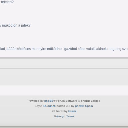
 feléled?
y működjön a játék?
játékot, bááár kérdéses mennyire működne. Igazából kéne valaki akinek rengeteg sz
a discordhoz, nekem nem enged vele csatlakozni
Powered by
phpBB
® Forum Software © phpBB Limited
Style
IDLaunch
ported 3.3 by
phpBB Spain
mChat © by
kasimi
Privacy
|
Terms