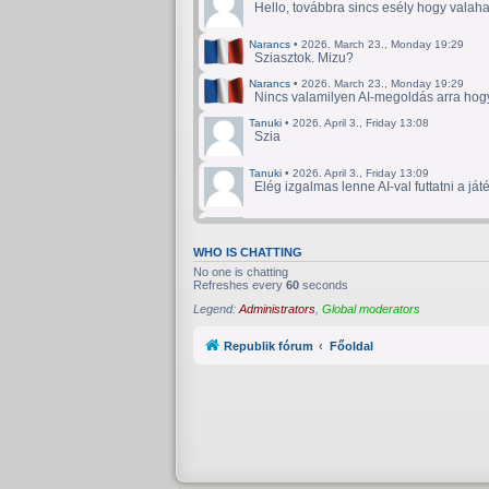
Hello, továbbra sincs esély hogy valaha
Narancs
•
2026. March 23., Monday 19:29
Sziasztok. Mizu?
Narancs
•
2026. March 23., Monday 19:29
Nincs valamilyen AI-megoldás arra hog
Tanuki
•
2026. April 3., Friday 13:08
Szia
Tanuki
•
2026. April 3., Friday 13:09
Elég izgalmas lenne AI-val futtatni a 
Tanuki
•
2026. April 20., Monday 11:18
Egyébként lehet kapni másik meghívót 
WHO IS CHATTING
No one is chatting
Refreshes every
60
seconds
Legend:
Administrators
,
Global moderators
Republik fórum
Főoldal