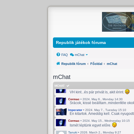
Republik játékok fóruma
FAQ
mChat
Republik fórum
Főoldal
mChat
mChat
MCHAT
Cormac
•
2024. April 10., Wednesday 14:59
VH kint...és pár privát is, akit érint.
Cormac
•
2024. May 6., Monday 14:30
Srácok, kissé beálltam..mindenféle okok m
Imperator
•
2024. May 7., Tuesday 15:10
Én kitartok. Ameddig kell. Csak nyugodt
Cormac
•
2024. May 15., Wednesday 10:15
Ismét léptünk egyet előre.
Tanuki
•
2026. March 2., Monday 9:27